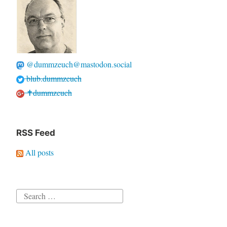
@dummzeuch@mastodon.social
blub.dummzeuch
✝dummzeuch
RSS Feed
All posts
Search
for: