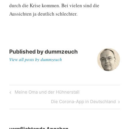
durch die Krise kommen. Bei vielen sind die
Aussichten ja deutlich schlechter.
Published by
dummzeuch
View all posts by dummzeuch
Post
Previous
Meine Oma und der Hühnerstall
navigation
Post
Next
Die Corona-App in Deutschland
Post