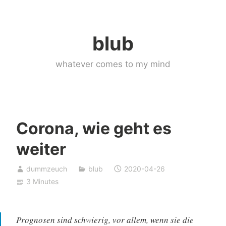
Skip
to
blub
content
whatever comes to my mind
Corona, wie geht es
weiter
dummzeuch
blub
2020-04-26
3 Minutes
Prognosen sind schwierig, vor allem, wenn sie die