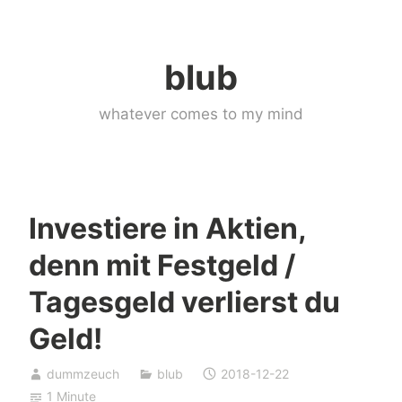
Skip
to
blub
content
whatever comes to my mind
Investiere in Aktien,
denn mit Festgeld /
Tagesgeld verlierst du
Geld!
dummzeuch
blub
2018-12-22
1 Minute