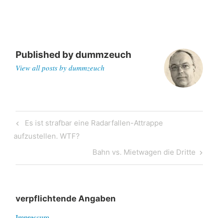
Published by
dummzeuch
View all posts by dummzeuch
Post
Previous
Es ist strafbar eine Radarfallen-Attrappe
navigation
Post
aufzustellen. WTF?
Next
Bahn vs. Mietwagen die Dritte
Post
verpflichtende Angaben
Impressum