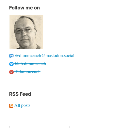
Follow me on
@dummzeuch@mastodon.social
blub.dummzeuch
✝dummzeuch
RSS Feed
All posts