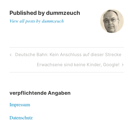
Published by
dummzeuch
View all posts by dummzeuch
Post
Previous
Deutsche Bahn: Kein Anschluss auf dieser Strecke
navigation
Post
Next
Erwachsene sind keine Kinder, Google!
Post
verpflichtende Angaben
Impressum
Datenschutz