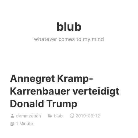
Skip
to
blub
content
whatever comes to my mind
Annegret Kramp-
Karrenbauer verteidigt
Donald Trump
dummzeuch
blub
2019-06-12
1 Minute