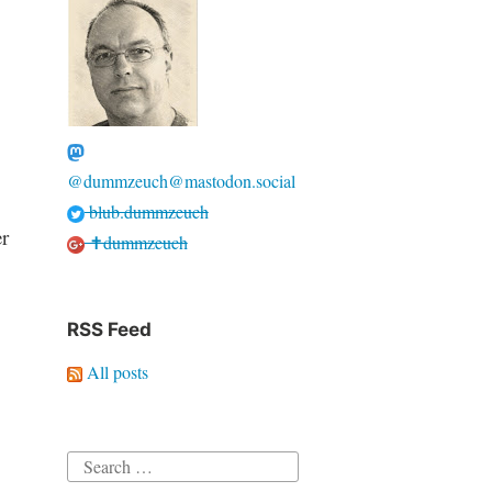
@dummzeuch@mastodon.social
blub.dummzeuch
r
✝dummzeuch
RSS Feed
All posts
Search