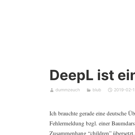
Skip
to
content
DeepL ist ei
dummzeuch
blub
2019-02-1
Ich brauchte gerade eine deutsche Üb
Fehlermeldung bzgl. einer Baumdarst
Zusammenhang “children” übersetzt.