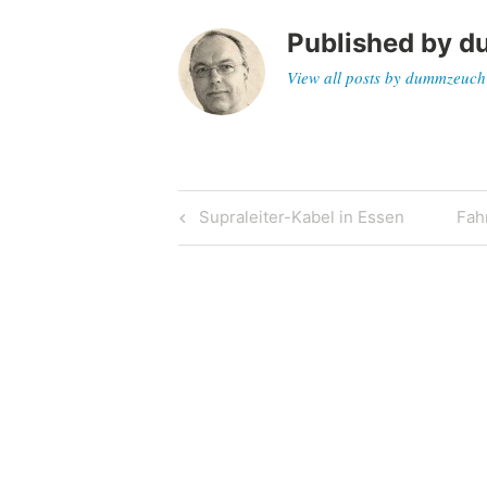
Published by
d
View all posts by dummzeuch
Post
Previous
Nex
Supraleiter-Kabel in Essen
Fah
Post
Pos
navigation