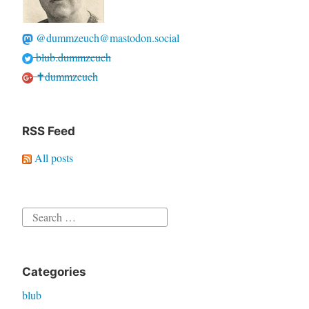
@dummzeuch@mastodon.social
blub.dummzeuch
✝dummzeuch
RSS Feed
All posts
Search
for:
Categories
blub