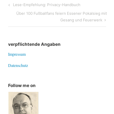
Post
Previous
Lese-Empfehlung: Privacy-Handbuch
navigation
Post
Next
Über 100 Fußballfans feiern Essener Pokalsieg mit
Post
Gesang und Feuerwerk
verpflichtende Angaben
Impressum
Datenschutz
Follow me on