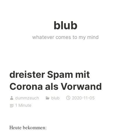
Skip
to
blub
content
whatever comes to my mind
dreister Spam mit
Corona als Vorwand
dummzeuch
blub
2020-11-05
1 Minute
Heute bekommen: