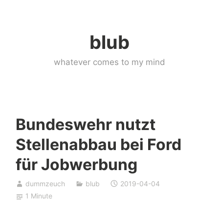
Skip
to
blub
content
whatever comes to my mind
Bundeswehr nutzt
Stellenabbau bei Ford
für Jobwerbung
dummzeuch
blub
2019-04-04
1 Minute