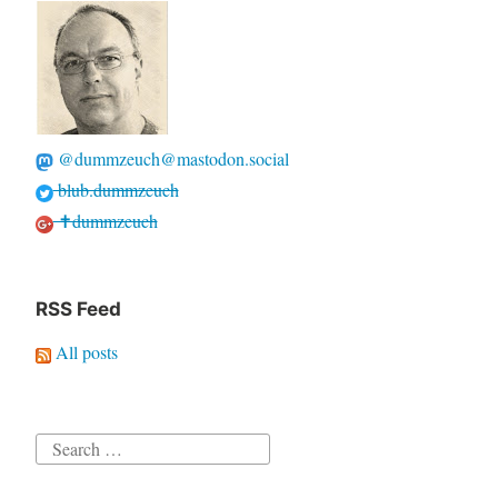
@dummzeuch@mastodon.social
blub.dummzeuch
✝dummzeuch
RSS Feed
All posts
Search
for: