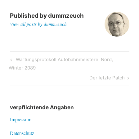
Published by
dummzeuch
View all posts by dummzeuch
Post
Previous
Wartungsprotokoll Autobahnmeisterei Nord,
navigation
Post
Winter 2089
Next
Der letzte Patch
Post
verpflichtende Angaben
Impressum
Datenschutz