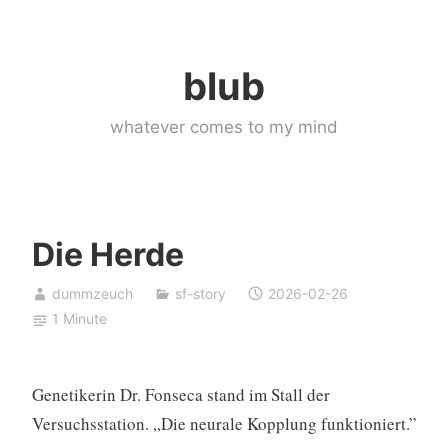
Skip
to
blub
content
whatever comes to my mind
Die Herde
dummzeuch
sf-story
2026-02-26
1 Minute
Genetikerin Dr. Fonseca stand im Stall der
Versuchsstation. „Die neurale Kopplung funktioniert.”