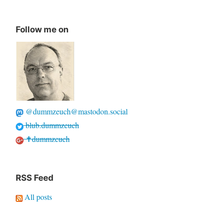
Follow me on
@dummzeuch@mastodon.social
blub.dummzeuch
✝dummzeuch
RSS Feed
All posts