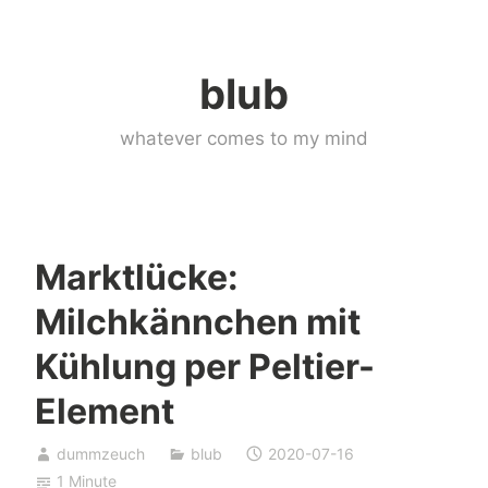
Skip
to
blub
content
whatever comes to my mind
Marktlücke:
Milchkännchen mit
Kühlung per Peltier-
Element
dummzeuch
blub
2020-07-16
1 Minute