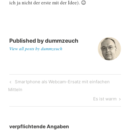
ich ja nicht der erste mit der Idee). 😉
Published by
dummzeuch
View all posts by dummzeuch
Post
Previous
Smartphone als Webcam-Ersatz mit einfachen
navigation
Post
Mitteln
Next
Es ist warm
Post
verpflichtende Angaben